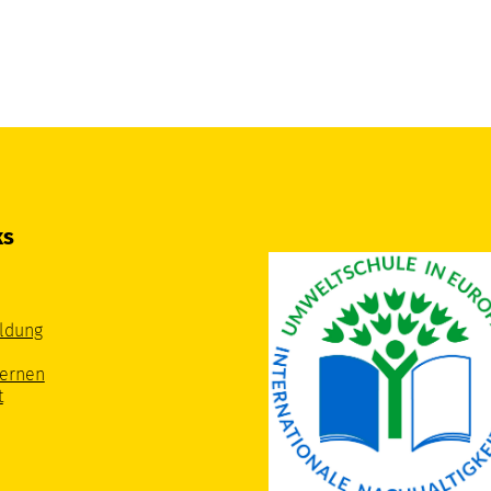
ks
ldung
Lernen
t