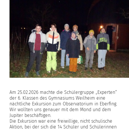
Am 25.02.2026 machte die Schülergruppe „Experten“
der 6. Klassen des Gymnasiums Weilheim eine
nächtliche Exkursion zum Observatorium in Eberfing.
Wir wollten uns genauer mit dem Mond und dem
Jupiter beschäftigen.
Die Exkursion war eine freiwillige, nicht schulische
Aktion, bei der sich die 14 Schüler und Schülerinnen