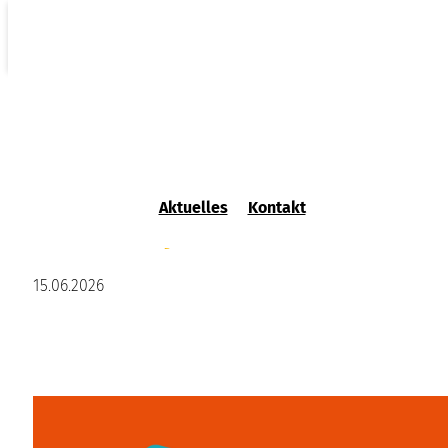
Schulentscheid Start-up
Aktuelles
Kontakt
School Cup
15.06.2026