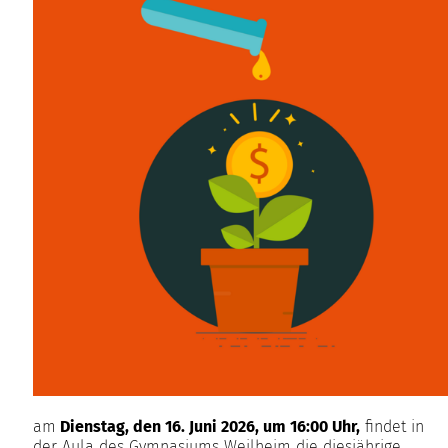
am
Dienstag, den 16. Juni 2026, um 16:00 Uhr,
findet in
der Aula des Gymnasiums Weilheim die diesjährige