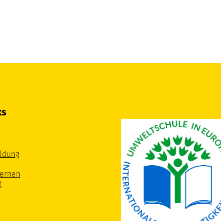
ks
ldung
Lernen
t